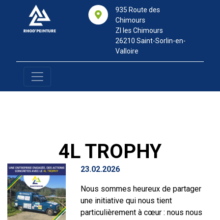
935 Route des
Chimours
ZI les Chimours
26210 Saint-Sorlin-en-
Valloire
4
L
T
R
O
P
H
Y
23.02.2026
Nous sommes heureux de partager
une initiative qui nous tient
particulièrement à cœur : nous nous