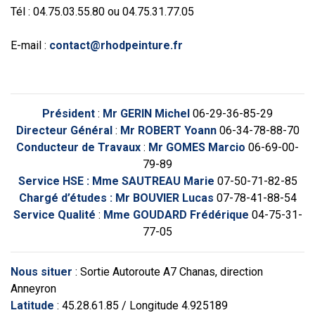
Tél : 04.75.03.55.80 ou 04.75.31.77.05
E-mail :
contact@rhodpeinture.fr
Président
:
Mr GERIN Michel
06-29-36-85-29
Directeur Général
:
Mr ROBERT Yoann
06-34-78-88-70
Conducteur de Travaux
:
Mr GOMES Marcio
06-69-00-
79-89
Service HSE : Mme SAUTREAU Marie
07-50-71-82-85
Chargé d’études : Mr BOUVIER Lucas
07-78-41-88-54
Service Qualité
:
Mme GOUDARD Frédérique
04-75-31-
77-05
Nous situer
: Sortie Autoroute A7 Chanas, direction
Anneyron
Latitude
: 45.28.61.85 / Longitude 4.925189