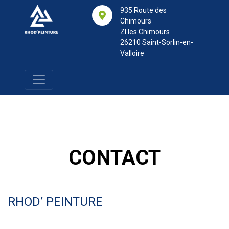
935 Route des
Chimours
ZI les Chimours
26210 Saint-Sorlin-en-
Valloire
C
O
N
T
A
C
T
RHOD’ PEINTURE