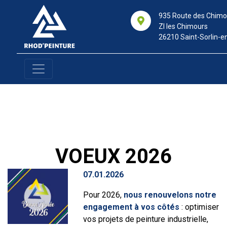
935 Route des Chimo
ZI les Chimours
26210 Saint-Sorlin-en
V
O
E
U
X
2
0
2
6
07.01.2026
Pour 2026,
nous renouvelons notre
engagement à vos côtés
: optimiser
vos projets de peinture industrielle,